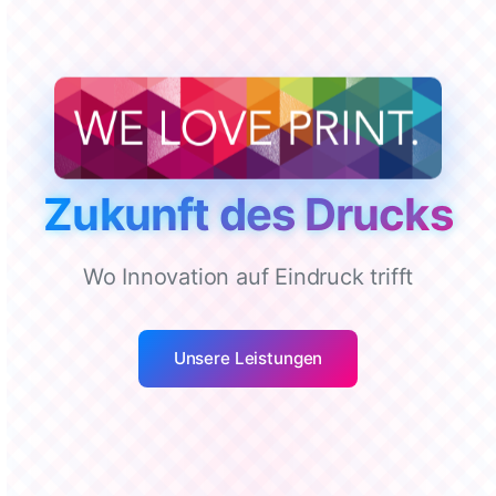
Z
u
k
u
n
f
t
d
e
s
D
r
u
c
k
s
Wo Innovation auf Eindruck trifft
Unsere Leistungen