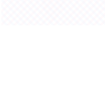
Leistungen Digitaldruck
Willkommen in der Zukunft der Drucktechnologie.
Wir kombinieren modernste Ausstattung mit
kreativer Expertise, um Drucklösungen zu liefern,