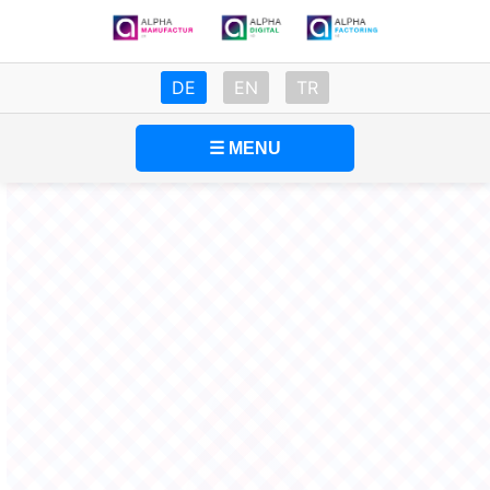
DE
EN
TR
☰ MENU