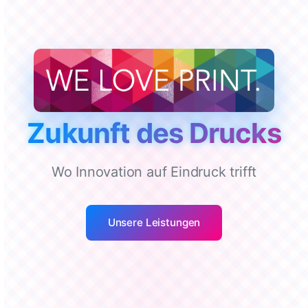
Z
u
k
u
n
f
t
d
e
s
D
r
u
c
k
s
Wo Innovation auf Eindruck trifft
Unsere Leistungen