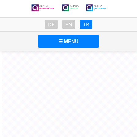
DE
EN
TR
☰ MENÜ