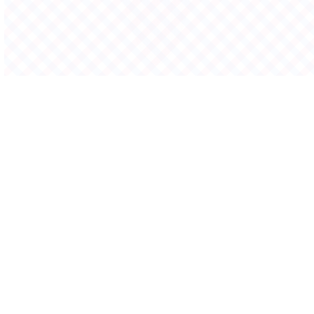
Leistungen Digitaldruck
Willkommen in der Zukunft der Drucktechnologie.
Wir kombinieren modernste Ausstattung mit
kreativer Expertise, um Drucklösungen zu liefern,